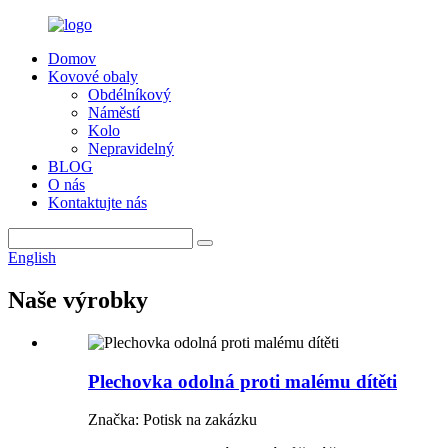
Domov
Kovové obaly
Obdélníkový
Náměstí
Kolo
Nepravidelný
BLOG
O nás
Kontaktujte nás
English
Naše výrobky
Plechovka odolná proti malému dítěti
Značka: Potisk na zakázku