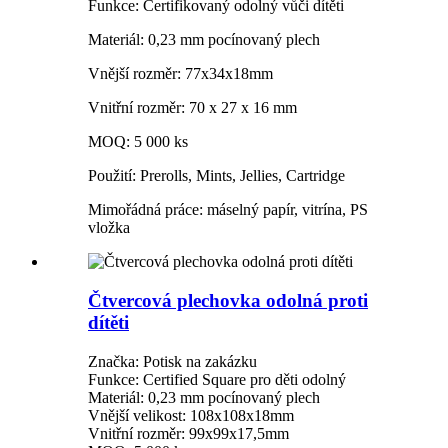
Funkce: Certifikovaný odolný vůči dítěti
Materiál: 0,23 mm pocínovaný plech
Vnější rozměr: 77x34x18mm
Vnitřní rozměr: 70 x 27 x 16 mm
MOQ: 5 000 ks
Použití: Prerolls, Mints, Jellies, Cartridge
Mimořádná práce: máselný papír, vitrína, PS
vložka
Čtvercová plechovka odolná proti
dítěti
Značka: Potisk na zakázku
Funkce: Certified Square pro děti odolný
Materiál: 0,23 mm pocínovaný plech
Vnější velikost: 108x108x18mm
Vnitřní rozměr: 99x99x17,5mm