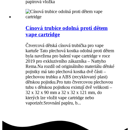
papírová vložka
Cínová trubice odolná proti dětem
vape cartridge
Čtvercová dětská cínová trubička pro vape
kartuše Tato plechová kostka odolná proti dětem
byla navržena pro balení vape cartridge v roce
2019 pro exkluzivního zákazníka – Nattyho
Rema.Na rozdíl od originálního materiálu dětské
pojistky má tato plechová kostka dvě části –
plechovou trubku a ABS (recyklovaný plast)
dětskou pojistku.Pro tuto čtvercovou plechovou
tubu s dětskou pojistkou existují dvě velikosti –
32 x 32 x 90 mm a 32 x 32 x 121 mm, do
kterých lze vložit vape cartridge nebo
vaporizér.Srovnání papíru, b...