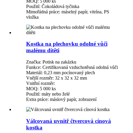
MOQ: 5 000 ks
Použití: Čokoládová tyčinka
Mimořádná práce: máselný papír, vitrína, PS
vložka
Kostka na plechovku odolné vůči
malému dítěti
Značka: Potisk na zakázku
Funkce: Certifikovaná vzduchotěsná odolná vůči
Materiál: 0,23 mm pocínovaný plech
Vnější rozměr: 32 x 32 x 32 mm
Vnitřní rozměr:
MOQ: 5 000 ks
Použití: máty nebo želé
Extra práce: máslový papír, zobrazení
Válcovaná uvnitř čtvercová cínová
kostka