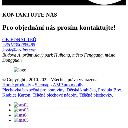
KONTAKTUJTE NÁS
Pro objednání nás prosím kontaktujte!
OBJEDNAT TEĎ
+8618300095485
jessie@cr-tins.com
Budova A, průmyslový park Huihong, město Fenggang, město
Dongguan
© Copyright - 2010-2022: Všechna práva vyhrazena.
Horké produkty
-
Sitemap
-
AMP pro mobily
Plechovka bezpečná pro potraviny
,
Dětská krabička
,
Produkt Box
,
Krabice Karton
,
Tištěné plechové nádoby
,
Tištěné plechovky
,