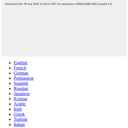
English
French
German
Portuguese
Spanish
Russian
Japanese
Korean
Arabic
Irish
Greek
Turkish
Italian